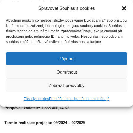
Velkovýrobní technologie v zemědělství přinášejí
Spravovat Souhlas s cookies
některé negativní dopady na krajinu a přírodu.
Využíváním nových výrobních postupů a moderního
Abychom poskytli co nejlepší služby, používáme k ukládání a/nebo přístupu
strojového vybavení se je snažíme minimalizovat.
k informacím o zařízení, technologie jako jsou soubory cookies. Souhlas s
těmito technologiemi nám umožní zpracovávat údaje, jako je chování při
procházení nebo jedinečná ID na tomto webu. Nesouhlas nebo odvolání
souhlasu může nepříznivě ovlivnit určité vlastnosti a funkce.
FVE POLINE
Přijmout
Odmítnout
Cílem projektu je výroba elektrické energie z obnovitelných zdrojů a
snížení emisí CO₂.
Zobrazit předvolby
Celkové způsobilé výdaje:
2 645 858,00 Kč
Zásady cookies
Prohlášení o ochraně osobních údajů
Příspěvek Modernizačního fondu:
787 457,26 Kč
Příspěvek žadatele:
1 858 400,74 Kč
Termín realizace projektu: 09/2024 – 02/2025